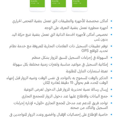
أماكن مخصصة للأجهزة والتطبيقات التي تعمل بتقنية الفحص الحراري
أجهزة متطورة تعمل بتقنية التعرف على الوجه
تخصيص أماكن لأجهزة الخدمة الذاتية التي تعمل بتقنية تتبع حركة اليد
بدون لمس
توفير تطبيقات التسجيل ذات العلامات التجارية المعروفة مع خدمة نظام
تحديد المواقع GPS
السهولة في إجراءات التسجيل المسبق للزوار بشكل منظم
إمكانية التسجيل في مواعيد مناسبة ولفترات زمنية مختلفة بكل سهولة
تعبئة استمارات التنازل المطلوبة
التذكير بالوقت المسموح به بالتواجد في نفس الوقت وتنبيه الزوار قبل إنتهاء
الوقت المحدد لهم بحوالي 15 دقيقة لمغادرة المكان
إرسال رسالة نصية تحذيرية للزوار قبل الدخول لغرض التوعية
جمع البيانات والاطلاع عليها عند دخول الزوار للمجمع التجاري
تواجد فريق للدعم عند مدخل المجمع التجاري «المول» لإدارة إجراءات
التسجيل والتأكد من صحته
خاصية الإطلاع على إحصائيات الإقبال والحضور وعدد الزوار المتواجدين في