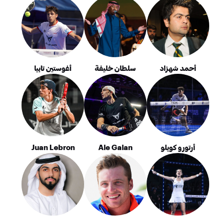
أحمد شهزاد
سلطان خليفة
أغوستين تابيا
أرتورو كويلو
Ale Galan
Juan Lebron