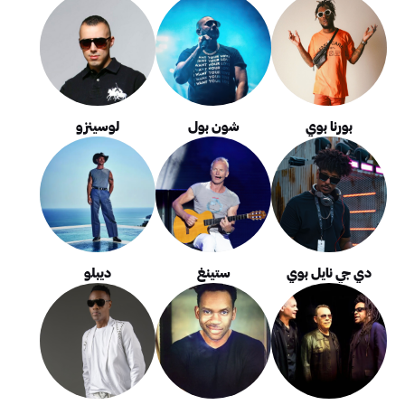
بورنا بوي
شون بول
لوسينزو
دي جي نايل بوي
ستينغ
ديبلو