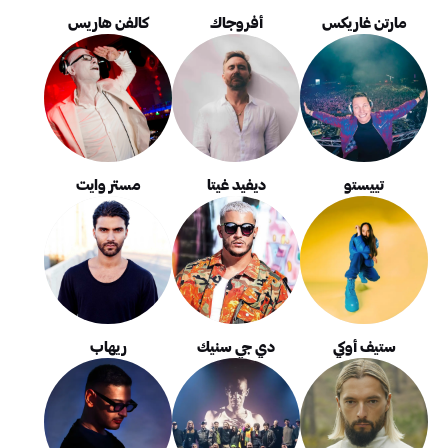
مارتن غاريكس
أفروجاك
كالفن هاريس
تييستو
ديفيد غيتا
مستر وايت
ستيف أوكي
دي جي سنيك
ريهاب