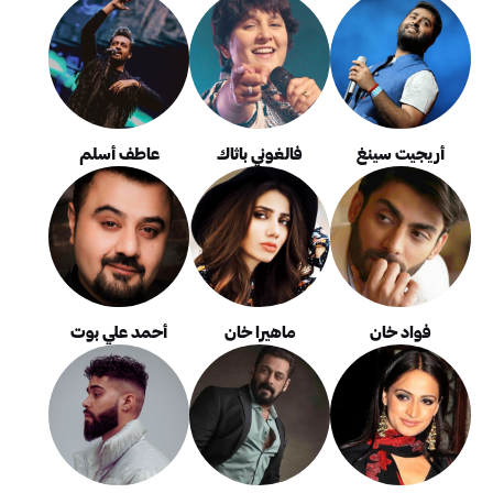
أريجيت سينغ
فالغوني باثاك
عاطف أسلم
فواد خان
ماهيرا خان
أحمد علي بوت